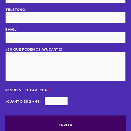
TELÉFONO*
EMAIL*
¿EN QUÉ PODEMOS AYUDARTE?
RESUELVE EL CAPTCHA
*
¿CUÁNTO ES 2 + 6? =
POR FAVOR, DEJA ESTE CAMPO VACÍO.