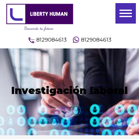
8129084613
8129084613
Investigación laboral