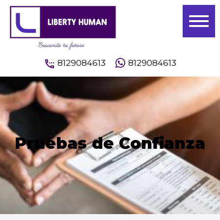
8129084613
8129084613
Pruebas de Confianza