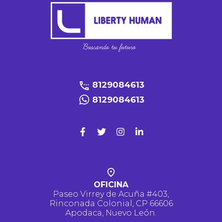
8129084613
8129084613
OFICINA
Paseo Virrey de Acuña #403,
Rinconada Colonial, CP 66606
Apodaca, Nuevo León.