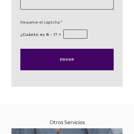
Resuelve el captcha
*
¿Cuánto es 8 - 1? =
Por favor, deja este campo vacío.
Otros Servicios